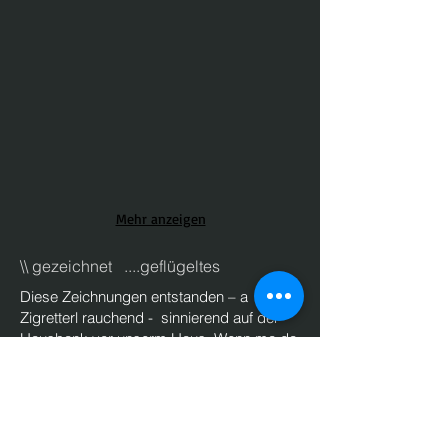
Mehr anzeigen
\\ gezeichnet ....geflügeltes
Diese Zeichnungen entstanden – a
Zigretterl rauchend - sinnierend auf der
Hausbank vor unserm Haus. Wenn ma da
so sitzt,
vielleicht nach einem kurzen Regen,
schauen einen plötzlich Astaugen an –
vielleicht noch mit an verschmitzen
Lächeln dazu.